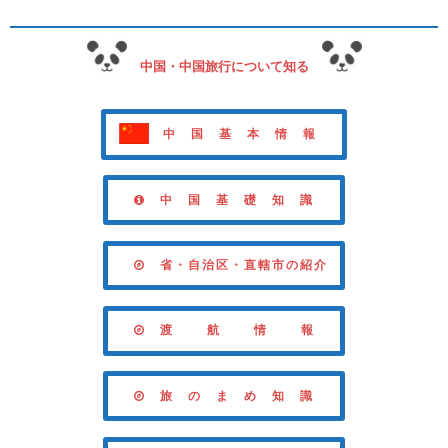
中国・中国旅行について知る
中 国 基 本 情 報
中 国 基 礎 知 識
省・自治区・直轄市の紹介
渡 航 情 報
旅 の ま め 知 識