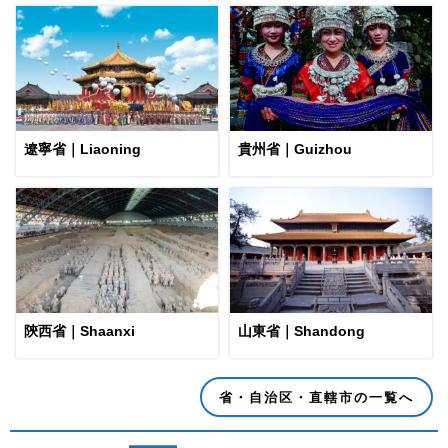
遼寧省｜Liaoning
貴州省｜Guizhou
陝西省｜Shaanxi
山東省｜Shandong
省・自治区・直轄市の一覧へ