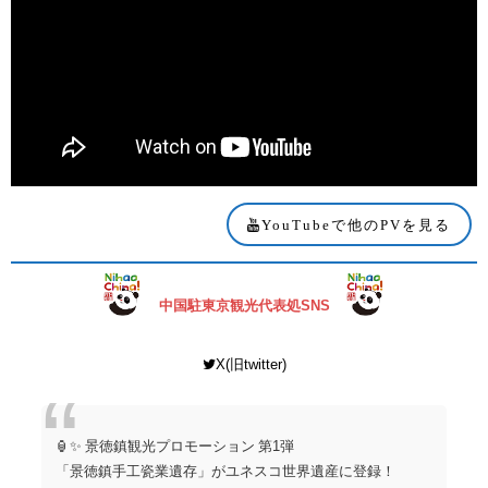
YouTubeで他のPVを見る
中国駐東京観光代表処SNS
X(旧twitter)
🏮✨ 景徳鎮観光プロモーション 第1弾
「景徳鎮手工瓷業遺存」がユネスコ世界遺産に登録！